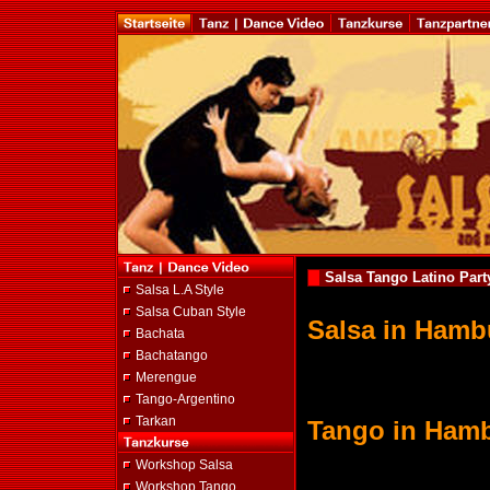
Salsa Tango Latino Par
Salsa L.A Style
Salsa Cuban Style
Salsa in Hamb
Bachata
Bachatango
Merengue
Tango-Argentino
Tarkan
Tango in Ham
Workshop Salsa
Workshop Tango